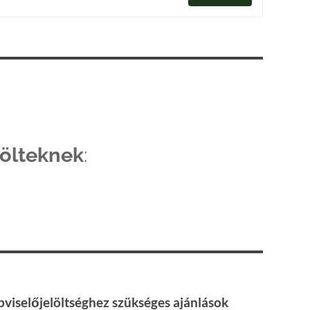
lölteknek
:
viselőjelöltséghez szükséges ajánlások