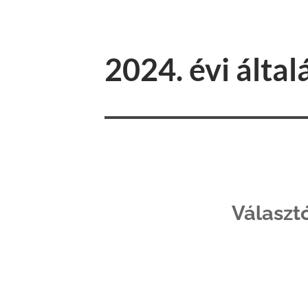
2024. évi álta
Választ