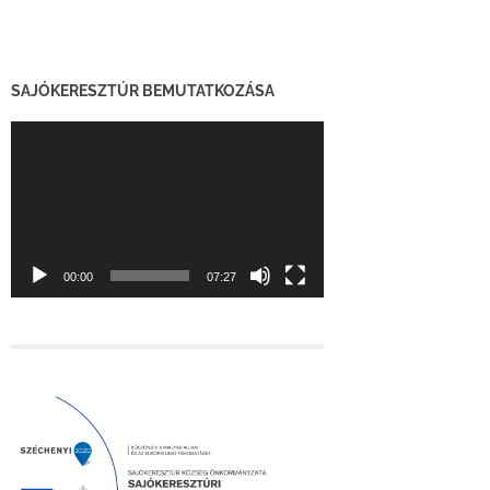
SAJÓKERESZTÚR BEMUTATKOZÁSA
Videólejátszó
00:00
07:27