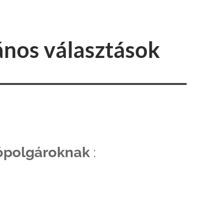
lános választások
ópolgároknak
: