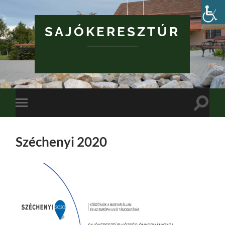
SAJÓKERESZTÚR
község honlapja
Toggle
Toggle
search
mobile
field
menu
Széchenyi 2020