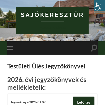
SAJÓKERESZTÚR
község honlapja
Toggle
Toggle
search
mobile
field
menu
Testületi Ülés Jegyzőkönyvei
2026. évi jegyzőkönyvek és
mellékleteik:
Letöltés
Jegyzokonyv-2026.01.07