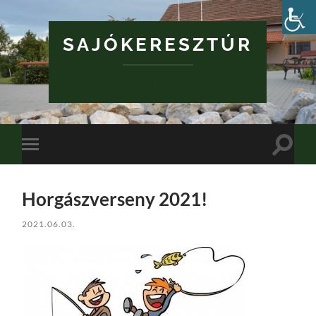
SAJÓKERESZTÚR
község honlapja
Toggle
Toggle
search
mobile
field
menu
Horgászverseny 2021!
2021.06.03.